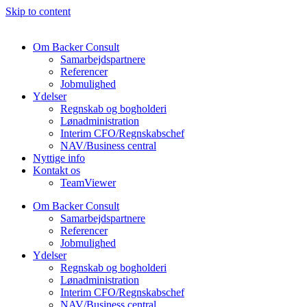
Skip to content
Om Backer Consult
Samarbejdspartnere
Referencer
Jobmulighed
Ydelser
Regnskab og bogholderi
Lønadministration
Interim CFO/Regnskabschef
NAV/Business central
Nyttige info
Kontakt os
TeamViewer
Om Backer Consult
Samarbejdspartnere
Referencer
Jobmulighed
Ydelser
Regnskab og bogholderi
Lønadministration
Interim CFO/Regnskabschef
NAV/Business central