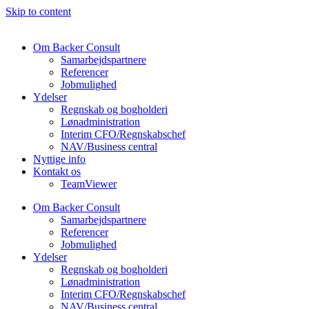
Skip to content
Om Backer Consult
Samarbejdspartnere
Referencer
Jobmulighed
Ydelser
Regnskab og bogholderi
Lønadministration
Interim CFO/Regnskabschef
NAV/Business central
Nyttige info
Kontakt os
TeamViewer
Om Backer Consult
Samarbejdspartnere
Referencer
Jobmulighed
Ydelser
Regnskab og bogholderi
Lønadministration
Interim CFO/Regnskabschef
NAV/Business central